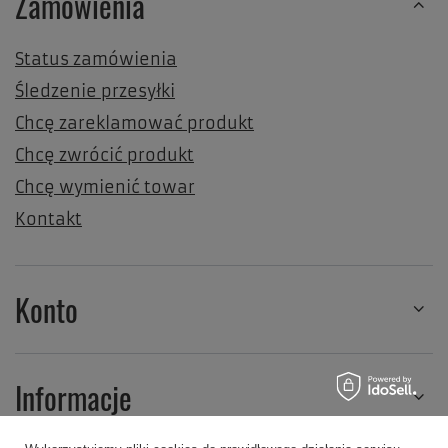
Zamówienia
Status zamówienia
Śledzenie przesyłki
Chcę zareklamować produkt
Chcę zwrócić produkt
Chcę wymienić towar
Kontakt
Konto
Informacje