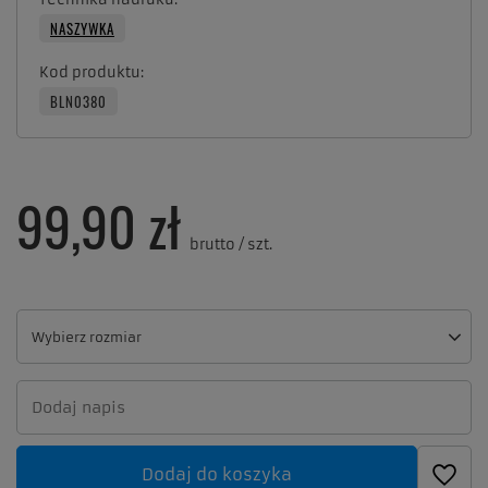
NASZYWKA
Kod produktu
BLN0380
99,90 zł
brutto
/
szt.
Wybierz rozmiar
Wybierz rozmiar
Dodaj do koszyka