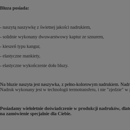
Bluza posiada:
- naszytą naszywkę z świetnej jakości nadrukiem,
- solidnie wykonany dwuwarstwowy kaptur ze sznurem,
- kieszeń typu kangur,
- elastyczne mankiety,
- elastyczne wykończenie dołu bluzy.
Na bluzie naszyta jest naszywka, z pełno-kolorowym nadrukiem. Nadru
Nadruk wykonany jest w technologii termotransferu, i nie "zjedzie" w
Posiadamy wieloletnie doświadczenie w produkcji nadruków, dl
na zamówienie specjalnie dla Ciebie.