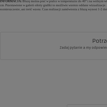
INFORMACJA:
Bluzę można prać w pralce w temperaturze do 40° i na wolnym wir
cm. Przestawione w galerii oferty grafiki to możliwie wiernie oddane wizualizacj
rozmieszczenie, ani treść wzoru. Czas realizacji zamówienia z bluzą wynosi 1-2
Potr
Zadaj pytanie a my odpowie