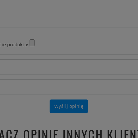
cie produktu:
Wyślij opinię
ACZ OPINIE INNYCH KLIE