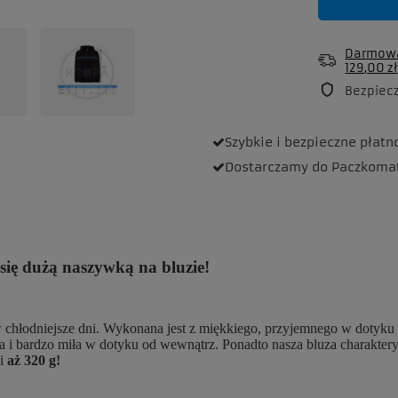
Darmowa
129,00 zł
Bezpiec
Szybkie i bezpieczne
płatn
Dostarczamy
do Paczkoma
ię dużą naszywką na bluzie!
 w chłodniejsze dni. Wykonana jest z miękkiego, przyjemnego w dotyk
pła i bardzo miła w dotyku od wewnątrz. Ponadto nasza bluza charakter
si
aż 320 g!