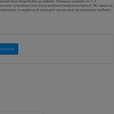
prasować bluzy bezpośrednio po nadruku. Tolerancja wymiarów to +/- 2
tawieniem wyświetlania kolorów na monitorze/smartphonie/tablecie. Nie zmieni się
d zamówienie, w wyjątkowych sytuacjach czas ten może się nieznacznie wydłużyć.
 pytanie