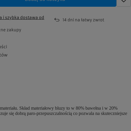
 i szybka dostawa
od
14
dni na łatwy zwrot
zne zakupy
ości
tów
u materiału. Skład materiałowy bluzy to w 80% bawełna i w 20%
yzuje się dobrą paro-przepuszczalnością co pozwala na skuteczniejsze