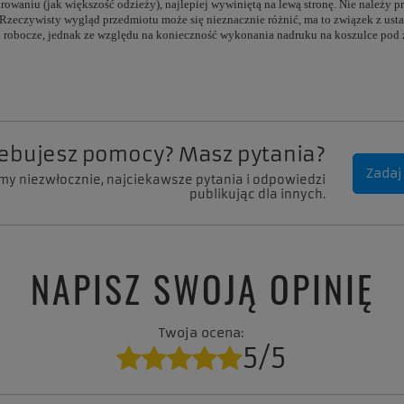
owaniu (jak większość odzieży), najlepiej wywiniętą na lewą stronę. Nie należy 
e. Rzeczywisty wygląd przedmiotu może się nieznacznie różnić, ma to związek z us
 dni robocze, jednak ze względu na konieczność wykonania nadruku na koszulce po
zebujesz pomocy? Masz pytania?
Zadaj
my niezwłocznie, najciekawsze pytania i odpowiedzi
publikując dla innych.
NAPISZ SWOJĄ OPINIĘ
Twoja ocena:
5/5