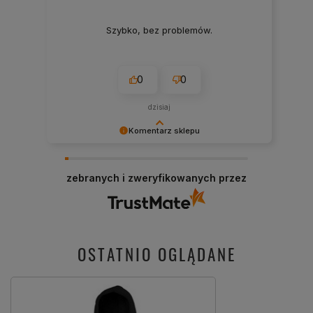
Szybko, bez problemów.
0
0
dzisiaj
Komentarz sklepu
Cieszy nas Twoja miła opinia i zaufanie.
Jesteśmy wdzięczni za tak wspaniałych klientów
zebranych i zweryfikowanych przez
jak Ty. Z pozdrowieniami, obsługa sklepu.
OSTATNIO OGLĄDANE