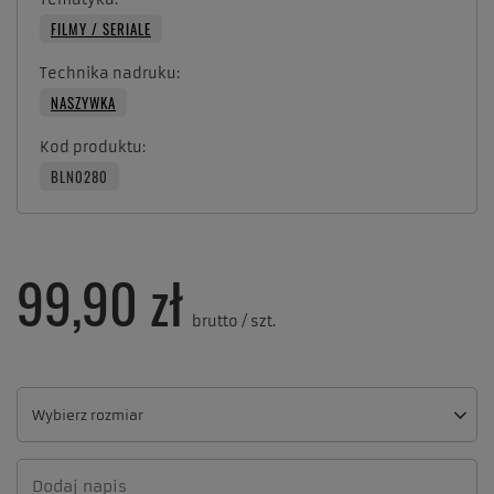
FILMY / SERIALE
Technika nadruku
NASZYWKA
Kod produktu
BLN0280
99,90 zł
brutto
/
szt.
Wybierz rozmiar
Wybierz rozmiar