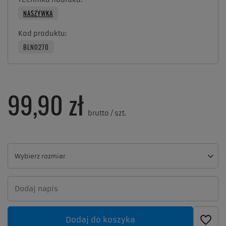
NASZYWKA
Kod produktu
BLN0270
99,90 zł
brutto
/
szt.
Wybierz rozmiar
Wybierz rozmiar
Dodaj do koszyka