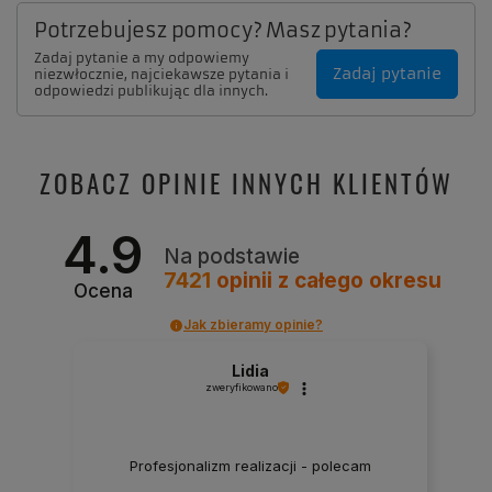
Potrzebujesz pomocy? Masz pytania?
Zadaj pytanie a my odpowiemy
Zadaj pytanie
niezwłocznie, najciekawsze pytania i
odpowiedzi publikując dla innych.
ZOBACZ OPINIE INNYCH KLIENTÓW
4.9
Na podstawie
7421
opinii
z całego okresu
Ocena
Jak zbieramy opinie?
Lidia
zweryfikowano
Profesjonalizm realizacji - polecam