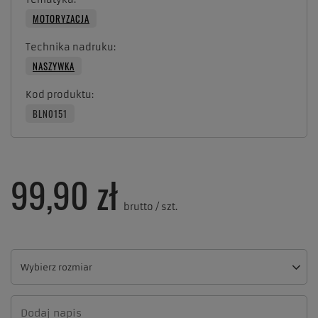
MOTORYZACJA
Technika nadruku
NASZYWKA
Kod produktu
BLN0151
99,90 zł
brutto
/
szt.
Wybierz rozmiar
Wybierz rozmiar