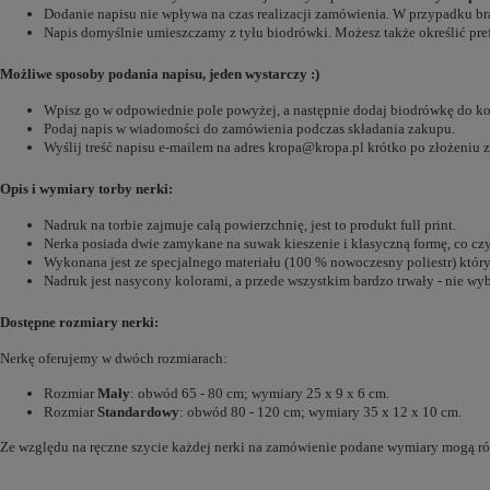
Dodanie napisu nie wpływa na czas realizacji zamówienia. W przypadku br
Napis domyślnie umieszczamy z tyłu biodrówki. Możesz także określić pre
Możliwe sposoby podania napisu, jeden wystarczy :)
Wpisz go w odpowiednie pole powyżej, a następnie dodaj biodrówkę do k
Podaj napis w wiadomości do zamówienia podczas składania zakupu.
Wyślij treść napisu e-mailem na adres kropa@kropa.pl krótko po złożeniu 
Opis i wymiary torby nerki:
Nadruk na torbie zajmuje całą powierzchnię, jest to produkt full print.
Nerka posiada dwie zamykane na suwak kieszenie i klasyczną formę, co czy
Wykonana jest ze specjalnego materiału (100 % nowoczesny poliestr) któr
Nadruk jest nasycony kolorami, a przede wszystkim bardzo trwały - nie wybl
Dostępne rozmiary nerki:
Nerkę oferujemy w dwóch rozmiarach:
Rozmiar
Mały
: obwód 65 - 80 cm; wymiary 25 x 9 x 6 cm.
Rozmiar
Standardowy
: obwód 80 - 120 cm; wymiary 35 x 12 x 10 cm.
Ze względu na ręczne szycie każdej nerki na zamówienie podane wymiary mogą różn