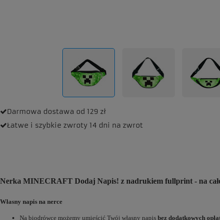
Darmowa dostawa
od 129 zł
Łatwe i szybkie zwroty
14 dni na zwrot
Nerka MINECRAFT Dodaj Napis! z nadrukiem fullprint - na całe
Własny napis na nerce
Na biodrówce możemy umieścić Twój własny napis
bez dodatkowych opła