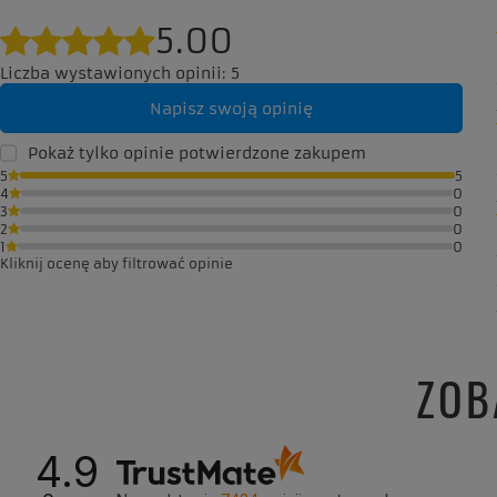
5.00
Liczba wystawionych opinii: 5
Napisz swoją opinię
Pokaż tylko opinie potwierdzone zakupem
5
5
4
0
3
0
2
0
1
0
Kliknij ocenę aby filtrować opinie
ZOB
4.9