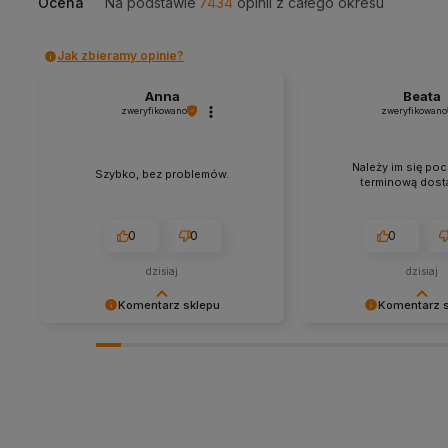
Ocena
Na podstawie
7434
opinii
z całego okresu
Jak zbieramy opinie?
Anna
Beata
zweryfikowano
zweryfikowano
Należy im się poc
Szybko, bez problemów.
terminową dosta
0
0
0
dzisiaj
dzisiaj
Komentarz sklepu
Komentarz 
Cieszy nas Twoja miła opinia i
Dziękujemy za tak poz
zaufanie. Jesteśmy wdzięczni za tak
- to czysta przyjemno
wspaniałych klientów jak Ty. Z
takich klientów! Docen
pozdrowieniami, obsługa sklepu.
wysiłek włożony w pod
nami Twoimi doświadc
zobaczenia!