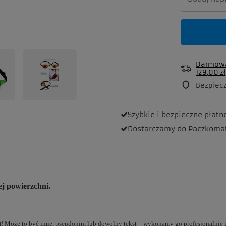
Darmowa
129,00 zł
Bezpiec
Szybkie i bezpieczne
płatn
Dostarczamy
do Paczkoma
j powierzchni.
t
! Może to być imię, pseudonim lub dowolny tekst – wykonamy go profesjonalnie