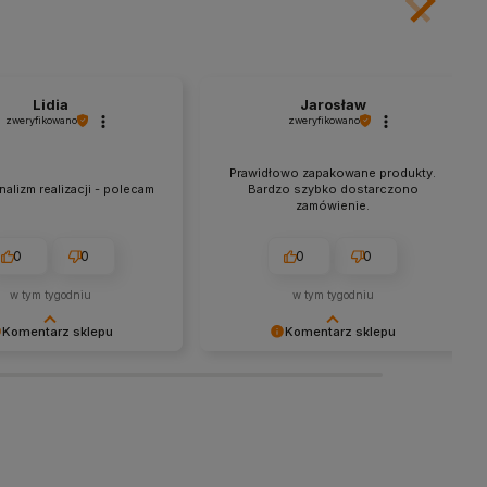
Lidia
Jarosław
zweryfikowano
zweryfikowano
Prawidłowo zapakowane produkty.
alizm realizacji - polecam
Bardzo szybko dostarczono
zamówienie.
0
0
0
0
w tym tygodniu
w tym tygodniu
Komentarz sklepu
Komentarz sklepu
y za miłe słowa!
Dziękujemy za tak pozytywną opinię
się, że zakup przeszedł
- to czysta przyjemność obsługiwać
emowo, oraz, że możemy
takich klientów! Doceniamy czas i
odpowiednią obsługę tak
wysiłek włożony w podzielenie się z
klientom. Dziękujemy raz
nami Twoimi doświadczeniami. Do
zobaczenia!