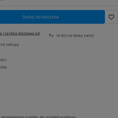
Dodaj do koszyka
 i szybka dostawa
od
14
dni na łatwy zwrot
zne zakupy
ości
tów
 i wkomponujemy w grafikę, aby wyglądał wyjątkowo.