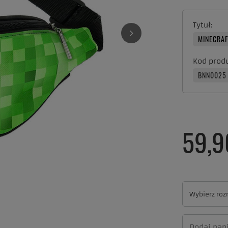
Tytuł
MINECRA
Kod prod
BNN0025
59,9
Wybierz roz
Wybierz roz