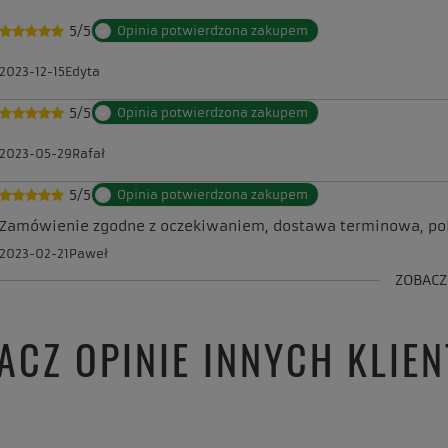
5/5
Opinia potwierdzona zakupem
2023-12-15
Edyta
5/5
Opinia potwierdzona zakupem
2023-05-29
Rafał
5/5
Opinia potwierdzona zakupem
Zamówienie zgodne z oczekiwaniem, dostawa terminowa, p
2023-02-21
Paweł
ZOBACZ
ACZ OPINIE INNYCH KLIE