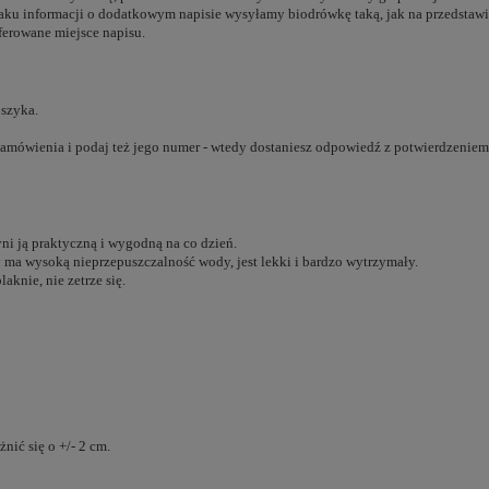
aku informacji o dodatkowym napisie wysyłamy biodrówkę taką, jak na przedstawio
ferowane miejsce napisu.
oszyka.
zamówienia i podaj też jego numer - wtedy dostaniesz odpowiedź z potwierdzeniem
ni ją praktyczną i wygodną na co dzień.
y ma wysoką nieprzepuszczalność wody, jest lekki i bardzo wytrzymały.
aknie, nie zetrze się.
ić się o +/- 2 cm.