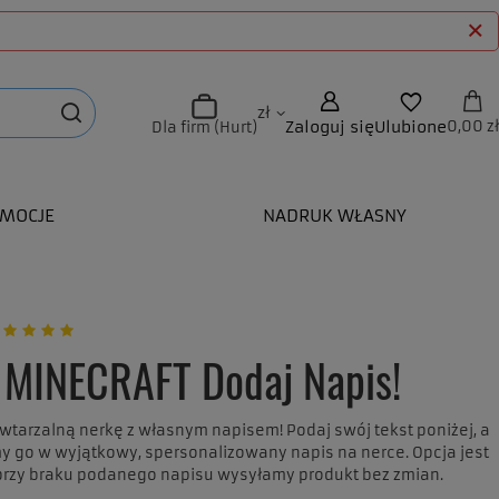
zł
Zaloguj się
Ulubione
0,00 zł
Dla firm (Hurt)
MOCJE
NADRUK WŁASNY
 MINECRAFT Dodaj Napis!
wtarzalną nerkę z własnym napisem! Podaj swój tekst poniżej, a
 go w wyjątkowy, spersonalizowany napis na nerce. Opcja jest
przy braku podanego napisu wysyłamy produkt bez zmian.