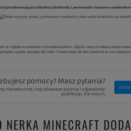
iżej przedstawiają przykładową biodrówkę i porównanie rozmiaru standardow
nić ze względu na ustawienia wyświetlania kolorów. Zdjęcia z naszych realizacji można zobaczyć
emplarz szyjemy specjalnie dla Ciebie. Czasem mamy tak dużo zamówień że czas realizacji m
zebujesz pomocy? Masz pytania?
Zadaj
my niezwłocznie, najciekawsze pytania i odpowiedzi
publikując dla innych.
O NERKA MINECRAFT DODA