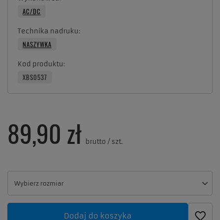
AC/DC
Technika nadruku
NASZYWKA
Kod produktu
XBS0537
89,90 zł
brutto
/
szt.
Wybierz rozmiar
Wybierz rozmiar
Dodaj do koszyka