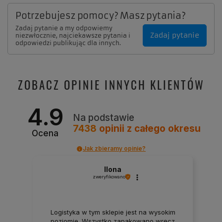
Potrzebujesz pomocy? Masz pytania?
Zadaj pytanie a my odpowiemy
Zadaj pytanie
niezwłocznie, najciekawsze pytania i
odpowiedzi publikując dla innych.
ZOBACZ OPINIE INNYCH KLIENTÓW
4.9
Na podstawie
7438
opinii
z całego okresu
Ocena
Jak zbieramy opinie?
Ilona
zweryfikowano
Logistyka w tym sklepie jest na wysokim
poziomie. Wszystko zapakowano wręcz