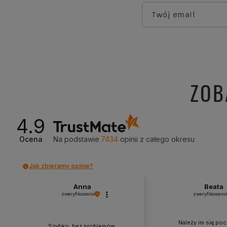
Twój email
ZOB
4.9
Ocena
Na podstawie
7434
opinii
z całego okresu
Jak zbieramy opinie?
Anna
Beata
zweryfikowano
zweryfikowano
Należy im się poc
Szybko, bez problemów.