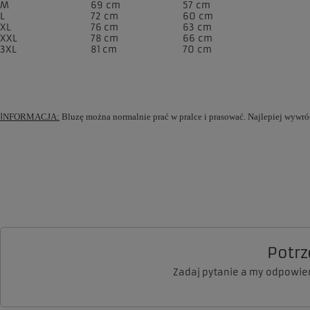
M
69 cm
57 cm
L
72 cm
60 cm
XL
76 cm
63 cm
XXL
78 cm
66 cm
3XL
81 cm
70 cm
I
NFORMACJA:
Bluzę można normalnie prać w pralce i prasować. Najlepiej wywr
Potr
Zadaj pytanie a my odpowie