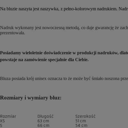
Na bluzie naszyta jest naszywka, z pełno-kolorowym nadrukiem. Nadruk
Nadruk wykonany jest nowoczesną metodą, co daje gwarancję że zachow
prezentowała.
Posiadamy wieloletnie doświadczenie w produkcji nadruków, dl
powstaje na zamówienie specjalnie dla Ciebie.
Bluza posiada krój unisex oznacza to że może być śmiało noszona prz
Rozmiary i wymiary bluz:
Rozmiar
Długość
Szerokość
XS
63 cm
51 cm
S
66 cm
54 cm