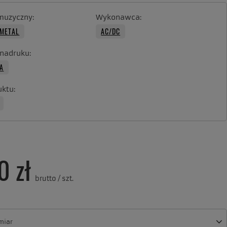
muzyczny
Wykonawca
METAL
AC/DC
 nadruku
A
uktu
0 zł
brutto
/
szt.
miar
miar