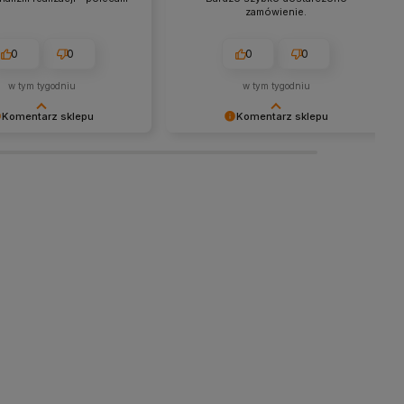
zamówienie.
0
0
0
0
w tym tygodniu
w tym tygodniu
Komentarz sklepu
Komentarz sklepu
y za miłe słowa!
Dziękujemy za tak pozytywną opinię
się, że zakup przeszedł
- to czysta przyjemność obsługiwać
emowo, oraz, że możemy
takich klientów! Doceniamy czas i
odpowiednią obsługę tak
wysiłek włożony w podzielenie się z
klientom. Dziękujemy raz
nami Twoimi doświadczeniami. Do
zobaczenia!