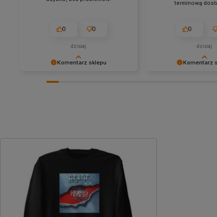
terminową dosta
0
0
0
dzisiaj
dzisiaj
Komentarz sklepu
Komentarz 
Cieszy nas Twoja miła opinia i
Dziękujemy za tak poz
zaufanie. Jesteśmy wdzięczni za tak
- to czysta przyjemno
wspaniałych klientów jak Ty. Z
takich klientów! Docen
pozdrowieniami, obsługa sklepu.
wysiłek włożony w pod
nami Twoimi doświadc
zobaczenia!