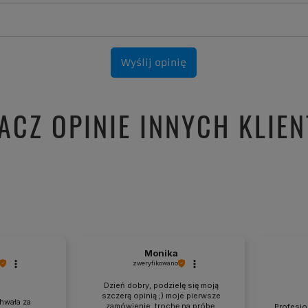
Wyślij opinię
ACZ OPINIE INNYCH KLIE
Monika
zweryfikowano
Dzień dobry, podzielę się moją
szczerą opinią ;) moje pierwsze
hwała za
zamówienie, trochę na próbę.
Profesjon