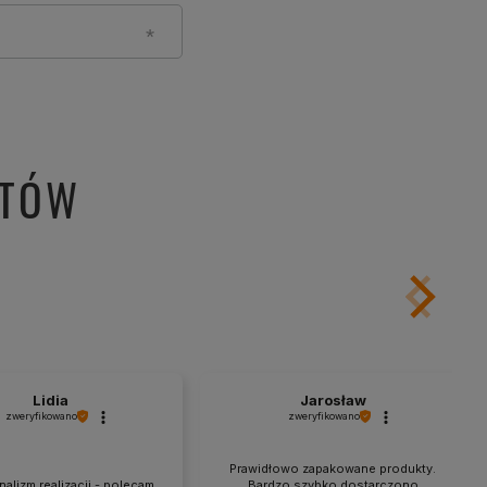
NTÓW
Lidia
Jarosław
zweryfikowano
zweryfikowano
Prawidłowo zapakowane produkty.
alizm realizacji - polecam
Bardzo szybko dostarczono