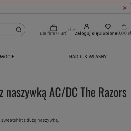
zł
Zaloguj się
Ulubione
0,00 zł
Dla firm (Hurt)
MOCJE
NADRUK WŁASNY
 z naszywką AC/DC The Razors
u sweatshirt z dużą naszywką.