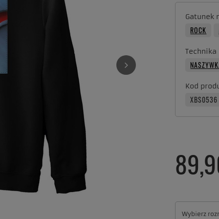
Gatunek 
ROCK
Technika
NASZYWK
Kod prod
XBS0536
89,9
Wybierz roz
Wybierz roz