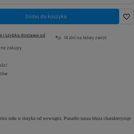
Dodaj do koszyka
 i szybka dostawa
od
14
dni na łatwy zwrot
zne zakupy
ości
tów
ardzo miła w dotyku od wewnątrz. Ponadto nasza bluza charakteryzuje