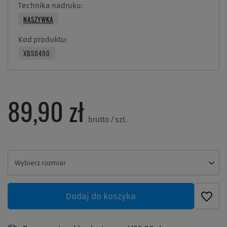
Technika nadruku
NASZYWKA
Kod produktu
XBS0490
89,90 zł
brutto
/
szt.
Wybierz rozmiar
Wybierz rozmiar
Dodaj do koszyka