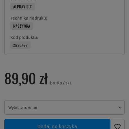
ALPHAVILLE
Technika nadruku
NASZYWKA
Kod produktu
XBS0472
89,90 zł
brutto
/
szt.
Wybierz rozmiar
Wybierz rozmiar
Dodaj do koszyka