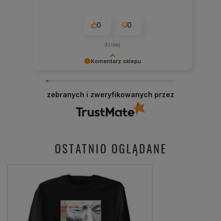
0
0
dzisiaj
Komentarz sklepu
Cieszy nas Twoja miła opinia i zaufanie.
Jesteśmy wdzięczni za tak wspaniałych klientów
zebranych i zweryfikowanych przez
jak Ty. Z pozdrowieniami, obsługa sklepu.
OSTATNIO OGLĄDANE