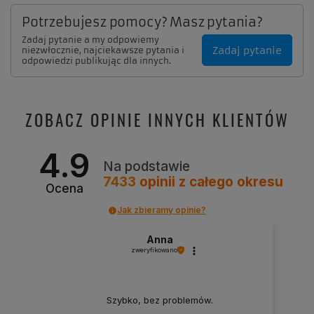
Potrzebujesz pomocy? Masz pytania?
Zadaj pytanie a my odpowiemy
Zadaj pytanie
niezwłocznie, najciekawsze pytania i
odpowiedzi publikując dla innych.
ZOBACZ OPINIE INNYCH KLIENTÓW
4.9
Na podstawie
7433
opinii
z całego okresu
Ocena
Jak zbieramy opinie?
Anna
zweryfikowano
Szybko, bez problemów.