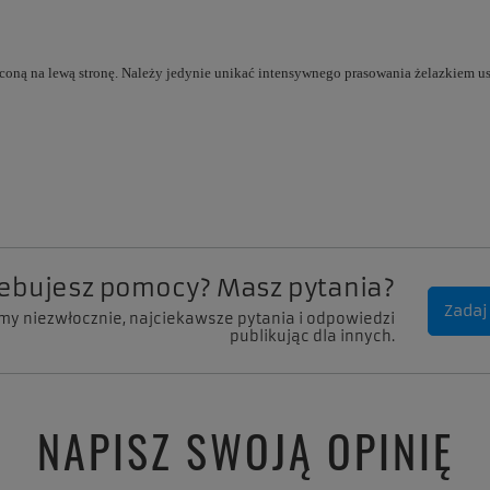
óconą na lewą stronę. Należy jedynie unikać intensywnego prasowania żelazkiem 
zebujesz pomocy? Masz pytania?
Zadaj
my niezwłocznie, najciekawsze pytania i odpowiedzi
publikując dla innych.
NAPISZ SWOJĄ OPINIĘ