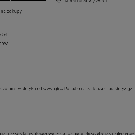
14
dni na łatwy zwrot
zne zakupy
ości
tów
ardzo miła w dotyku od wewnątrz. Ponadto nasza bluza charakteryzuje
ar naszywki jest dopasowany do rozmiaru bluzy, aby jak najlepiej się