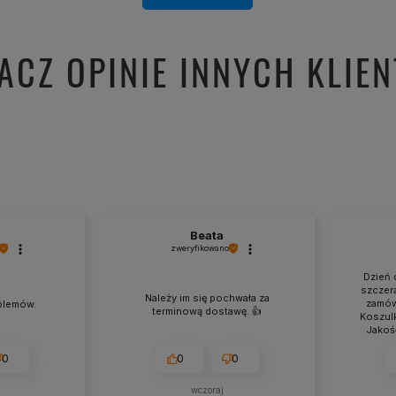
ACZ OPINIE INNYCH KLIE
Beata
zweryfikowano
Dzień 
szczerą
Należy im się pochwała za
zamówi
blemów.
terminową dostawę. 👍️
Koszulk
Jakość
gra
wymia
0
0
0
proporc
print 
wczoraj