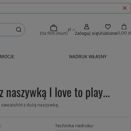
zł
Zaloguj się
Ulubione
0,00 zł
Dla firm (Hurt)
MOCJE
NADRUK WŁASNY
z naszywką I love to play...
u sweatshirt z dużą naszywką.
a
Technika nadruku