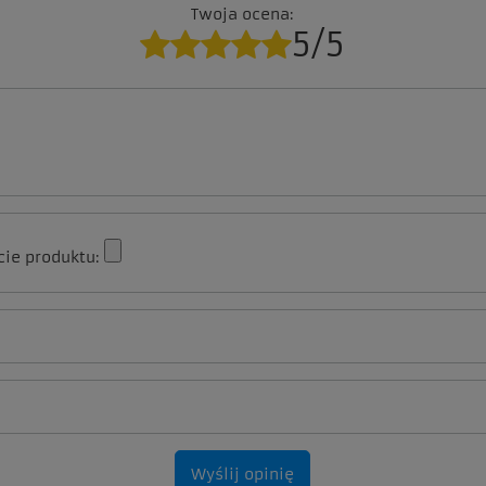
Twoja ocena:
5/5
cie produktu:
Wyślij opinię