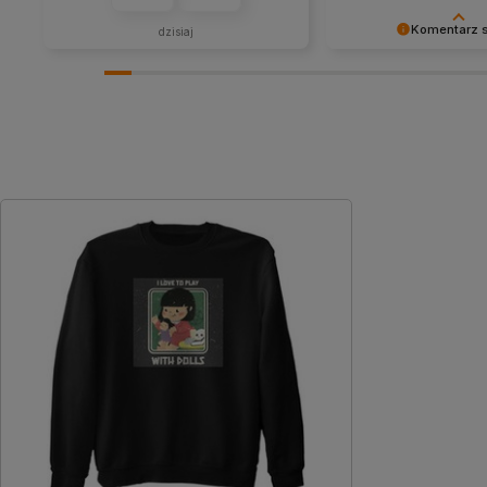
Komentarz 
dzisiaj
Cieszy nas Twoja miła 
zaufanie. Jesteśmy wd
wspaniałych klientów j
pozdrowieniami, obsłu