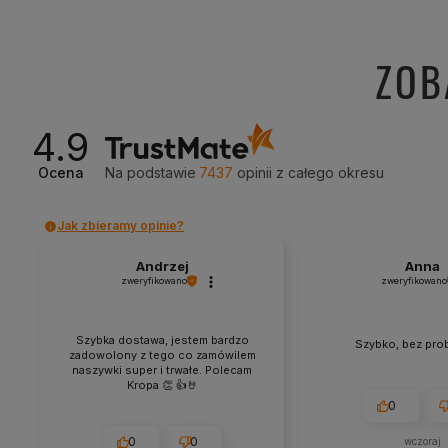
ZOB
4.9
Ocena
Na podstawie
7437
opinii
z całego okresu
Jak zbieramy opinie?
Andrzej
Anna
zweryfikowano
zweryfikowano
Szybka dostawa, jestem bardzo
Szybko, bez pro
zadowolony z tego co zamówilem
naszywki super i trwałe. Polecam
Kropa 👏 👍🤘
0
0
0
wczoraj