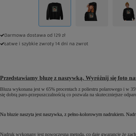
Darmowa dostawa
od 129 zł
Łatwe i szybkie zwroty
14 dni na zwrot
Przedstawiamy bluzę z naszywką. Wyróżnij się foto n
Bluza wykonana jest w 65% procentach z poliestru polarowego i w 35%
się dobrą paro-przepuszczalnością co pozwala na skuteczniejsze odpa
Na bluzie naszyta jest naszywka, z pełno-kolorowym nadrukiem. Nadruk
Nadruk wykonany jest nowoczesną metodą, co daje gwarancję że zachow