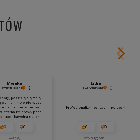
NTÓW
Monika
Lidia
zweryfikowano
zweryfikowano
dobry, podzielę się moją
 opinią ;) moje pierwsze
enie, trochę na próbę.
Profesjonalizm realizacji - polecam
a czarna kolorowy print.
 super, bawełna super,
fika wykonanie super,
rowo super, optycznie
0
0
0
0
jonalnie troszkę za duży
do powierzchni koszulki.
wczoraj
w tym tygodniu