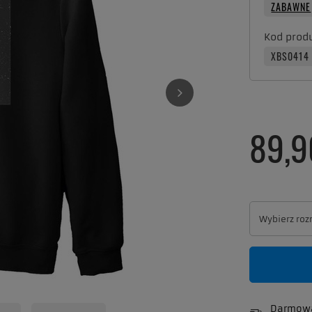
ZABAWNE
Kod prod
XBS0414
89,9
Wybierz roz
Wybierz roz
Darmowa