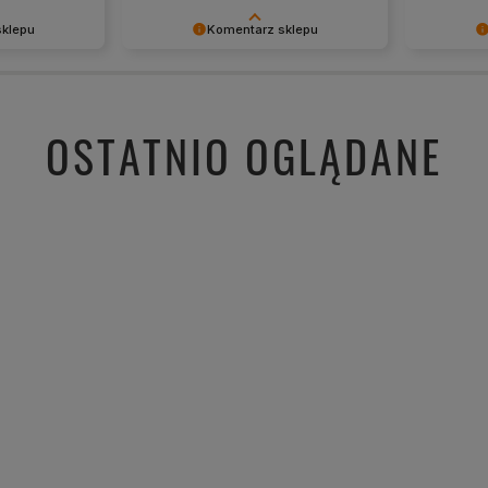
Zamówien
zapowie
sklepu
Komentarz sklepu
mi s
skorzyst
opinia i
Dziękujemy za tak pozytywną opinię
Dziękujem
c
zięczni za tak
- to czysta przyjemność obsługiwać
tak dobrej
ak Ty. Z
takich klientów! Doceniamy czas i
priorytete
ga sklepu.
wysiłek włożony w podzielenie się z
Twoja rec
OSTATNIO OGLĄDANE
nami Twoimi doświadczeniami. Do
wysiłki - 
zobaczenia!
mamy nadz
zobaczeni