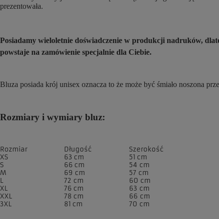
prezentowała.
Posiadamy wieloletnie doświadczenie w produkcji nadruków, dl
powstaje na zamówienie specjalnie dla Ciebie.
Bluza posiada krój unisex oznacza to że może być śmiało noszona prz
Rozmiary i wymiary bluz:
Rozmiar
Długość
Szerokość
XS
63 cm
51 cm
S
66 cm
54 cm
M
69 cm
57 cm
L
72 cm
60 cm
XL
76 cm
63 cm
XXL
78 cm
66 cm
3XL
81 cm
70 cm