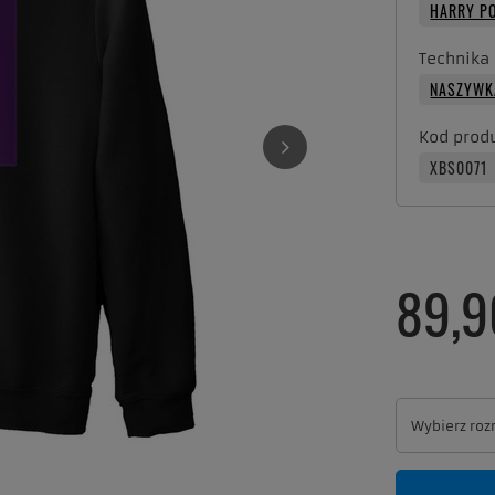
HARRY P
Technika
NASZYWK
Kod prod
XBS0071
89,9
Wybierz roz
Wybierz roz