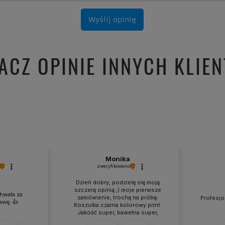
Wyślij opinię
ACZ OPINIE INNYCH KLIE
Monika
zweryfikowano
Dzień dobry, podzielę się moją
szczerą opinią ;) moje pierwsze
hwała za
zamówienie, trochę na próbę.
Profesjon
wę. 👍️
Koszulka czarna kolorowy print.
Jakość super, bawełna super,
grafika wykonanie super,