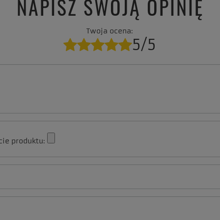
NAPISZ SWOJĄ OPINIĘ
Twoja ocena:
5/5
cie produktu: