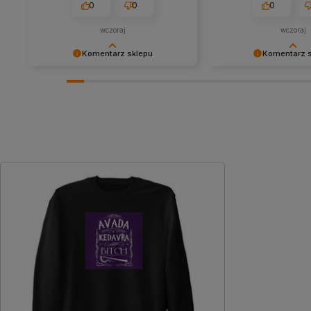
0
0
0
wczoraj
wczoraj
Komentarz sklepu
Komentarz 
Cieszy nas Twoja miła opinia i
Dziękujemy za tak poz
zaufanie. Jesteśmy wdzięczni za tak
- to czysta przyjemno
wspaniałych klientów jak Ty. Z
takich klientów! Docen
pozdrowieniami, obsługa sklepu.
wysiłek włożony w pod
nami Twoimi doświadc
zobaczenia!