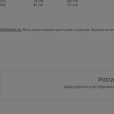
XXL
78 cm
66 cm
3XL
81 cm
70 cm
I
NFORMACJA:
Bluzę można normalnie prać w pralce i prasować. Najlepiej wywr
Potr
Zadaj pytanie a my odpowie