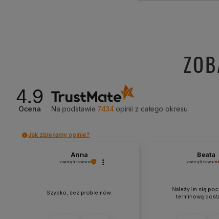
ZOB
4.9
Ocena
Na podstawie
7434
opinii
z całego okresu
Jak zbieramy opinie?
Anna
Beata
zweryfikowano
zweryfikowano
Należy im się poc
Szybko, bez problemów.
terminową dosta