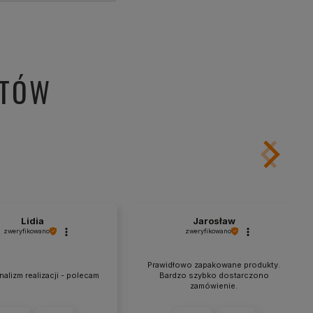
NTÓW
Lidia
Jarosław
zweryfikowano
zweryfikowano
Prawidłowo zapakowane produkty.
alizm realizacji - polecam
Bardzo szybko dostarczono
zamówienie.