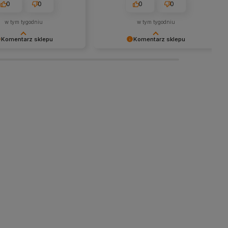
0
0
0
0
w tym tygodniu
w tym tygodniu
Komentarz sklepu
Komentarz sklepu
y za miłe słowa!
Dziękujemy za tak pozytywną opinię
się, że zakup przeszedł
- to czysta przyjemność obsługiwać
emowo, oraz, że możemy
takich klientów! Doceniamy czas i
odpowiednią obsługę tak
wysiłek włożony w podzielenie się z
klientom. Dziękujemy raz
nami Twoimi doświadczeniami. Do
zobaczenia!