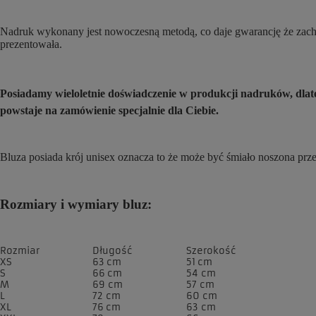
Nadruk wykonany jest nowoczesną metodą, co daje gwarancję że zachow
prezentowała.
Posiadamy wieloletnie doświadczenie w produkcji nadruków, dl
powstaje na zamówienie specjalnie dla Ciebie.
Bluza posiada krój unisex oznacza to że może być śmiało noszona prz
Rozmiary i wymiary bluz:
Rozmiar
Długość
Szerokość
XS
63 cm
51 cm
S
66 cm
54 cm
M
69 cm
57 cm
L
72 cm
60 cm
XL
76 cm
63 cm