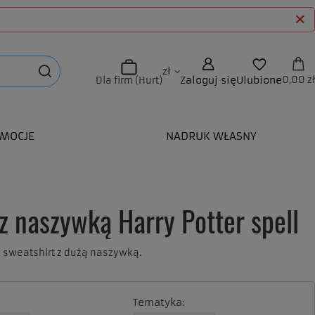
zł
Zaloguj się
Ulubione
0,00 zł
Dla firm (Hurt)
MOCJE
NADRUK WŁASNY
z naszywką Harry Potter spell
u sweatshirt z dużą naszywką.
Tematyka