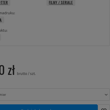
OTTER
FILMY / SERIALE
 nadruku
A
uktu
0 zł
brutto
/
szt.
miar
miar