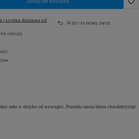
Dodaj do koszyka
 i szybka dostawa
od
14
dni na łatwy zwrot
zne zakupy
ości
tów
ardzo miła w dotyku od wewnątrz. Ponadto nasza bluza charakteryzuje