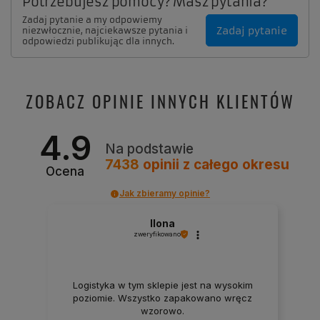
Potrzebujesz pomocy? Masz pytania?
Zadaj pytanie a my odpowiemy
Zadaj pytanie
niezwłocznie, najciekawsze pytania i
odpowiedzi publikując dla innych.
ZOBACZ OPINIE INNYCH KLIENTÓW
4.9
Na podstawie
7438
opinii
z całego okresu
Ocena
Jak zbieramy opinie?
Ilona
zweryfikowano
Logistyka w tym sklepie jest na wysokim
poziomie. Wszystko zapakowano wręcz
wzorowo.