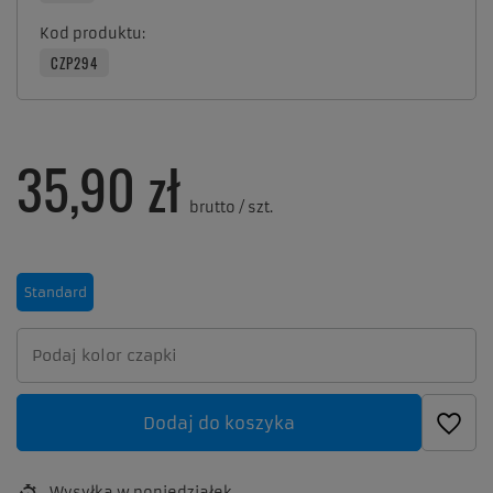
Kod produktu
CZP294
35,90 zł
brutto
/
szt.
Standard
Dodaj do koszyka
Wysyłka
w poniedziałek