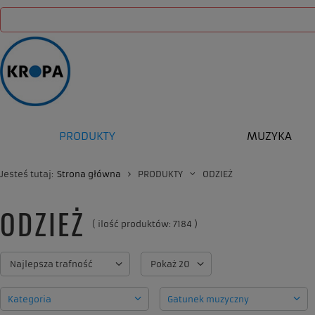
PRODUKTY
MUZYKA
Jesteś tutaj:
Strona główna
PRODUKTY
ODZIEŻ
ODZIEŻ
( ilość produktów:
7184
)
Zmień sortowanie
Najlepsza trafność
Zmień ilość wyświetlanych produkt
Pokaż 20
Kategoria
Gatunek muzyczny