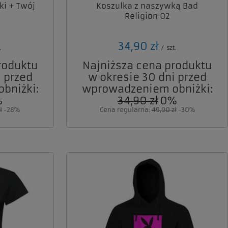
ki + Twój
Koszulka z naszywką Bad
Religion 02
34,90 zł
.
/
szt.
roduktu
Najniższa cena produktu
 przed
w okresie 30 dni przed
bniżki:
wprowadzeniem obniżki:
%
34,90 zł
0%
ł
-28%
Cena regularna:
49,90 zł
-30%