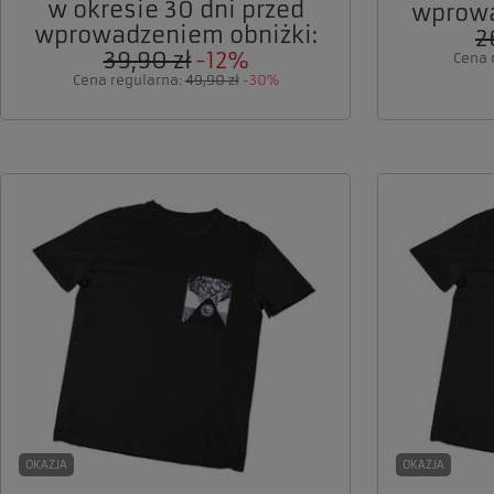
w okresie 30 dni przed
wprowa
wprowadzeniem obniżki:
2
39,90 zł
-12%
Cena 
Cena regularna:
49,90 zł
-30%
OKAZJA
OKAZJA