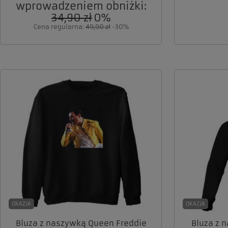
wprowadzeniem obniżki:
34,90 zł
0%
Cena regularna:
49,90 zł
-30%
OKAZJA
OKAZJA
Bluza z naszywką Queen Freddie
Bluza z n