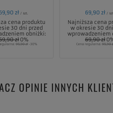
69,90 zł
69,90 zł
/
szt.
/
szt
sza cena produktu
Najniższa cena p
esie 30 dni przed
w okresie 30 dni
dzeniem obniżki:
wprowadzeniem o
69,90 zł
0%
69,90 zł
0
regularna:
99,90 zł
-30%
Cena regularna:
99,90 z
ACZ OPINIE INNYCH KLIE