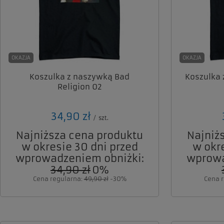
OKAZJA
OKAZJA
Koszulka z naszywką Bad
Koszulka 
Religion 02
34,90 zł
/
szt.
Najniższa cena produktu
Najniż
w okresie 30 dni przed
w okr
wprowadzeniem obniżki:
wprowa
34,90 zł
0%
Cena regularna:
49,90 zł
-30%
Cena 