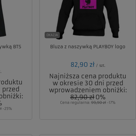
OKAZJA
ywką BTS
Bluza z naszywką PLAYBOY logo
82,90 zł
/
szt.
.
Najniższa cena produktu
roduktu
w okresie 30 dni przed
 przed
wprowadzeniem obniżki:
bniżki:
82,90 zł
0%
%
Cena regularna:
99,90 zł
-17%
ł
-25%