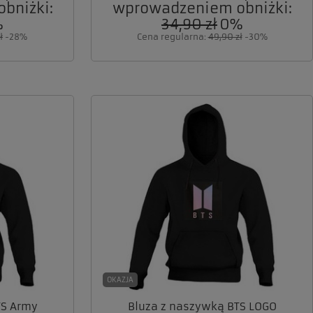
bniżki:
wprowadzeniem obniżki:
%
34,90 zł
0%
ł
-28%
Cena regularna:
49,90 zł
-30%
OKAZJA
TS Army
Bluza z naszywką BTS LOGO