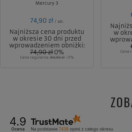
Mercury 3
74,90 zł
/
szt.
Najniż
Najniższa cena produktu
w okr
w okresie 30 dni przed
wprowa
wprowadzeniem obniżki:
74,90 zł
0%
Cena 
Cena regularna:
89,90 zł
-17%
ZOB
4.9
Ocena
Na podstawie
7438
opinii
z całego okresu