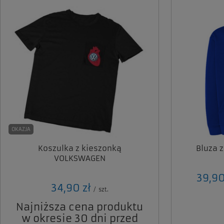
OKAZJA
Koszulka z kieszonką
Bluza 
VOLKSWAGEN
od
39,90
34,90 zł
/
szt.
Najniższa cena produktu
w okresie 30 dni przed