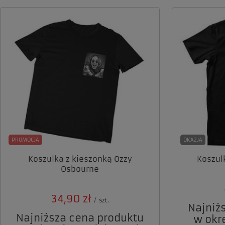
PROMOCJA
OKAZJA
Koszulka z kieszonką Ozzy
Koszul
Osbourne
34,90 zł
/
szt.
Najniż
Najniższa cena produktu
w okr