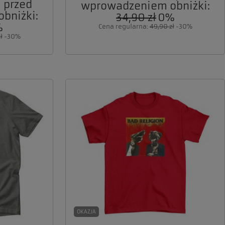
 przed
wprowadzeniem obniżki:
bniżki:
34,90 zł
0%
%
Cena regularna:
49,90 zł
-30%
ł
-30%
OKAZJA