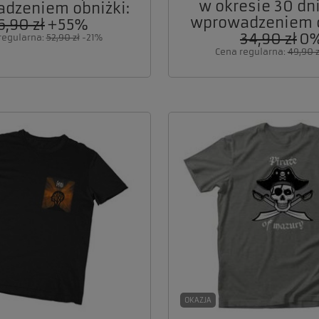
w okresie 30 dni
dzeniem obniżki:
wprowadzeniem o
6,90 zł
+55%
34,90 zł
0
regularna:
52,90 zł
-21%
Cena regularna:
49,90 z
OKAZJA