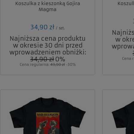
Koszulka z kieszonką Gojira
Koszul
Magma
34,90 zł
/
szt.
Najniż
Najniższa cena produktu
w okr
w okresie 30 dni przed
wprowa
wprowadzeniem obniżki:
34,90 zł
0%
Cena 
Cena regularna:
49,90 zł
-30%