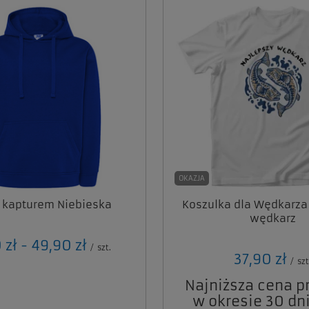
OKAZJA
z kapturem Niebieska
Koszulka dla Wędkarza
wędkarz
 zł
-
do
49,90 zł
/
szt.
37,90 zł
/
szt
Najniższa cena p
w okresie 30 dni