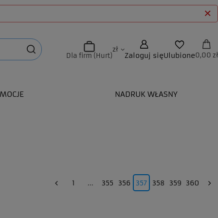
zł
Zaloguj się
Ulubione
0,00 zł
Dla firm (Hurt)
MOCJE
NADRUK WŁASNY
1
...
355
356
357
358
359
360