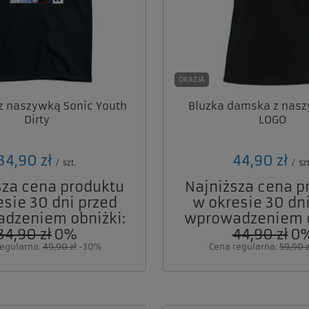
OKAZJA
z naszywką Sonic Youth
Bluzka damska z nasz
Dirty
LOGO
34,90 zł
44,90 zł
/
szt.
/
szt
sza cena produktu
Najniższa cena p
esie 30 dni przed
w okresie 30 dni
dzeniem obniżki:
wprowadzeniem o
34,90 zł
0%
44,90 zł
0
regularna:
49,90 zł
-30%
Cena regularna:
59,90 z