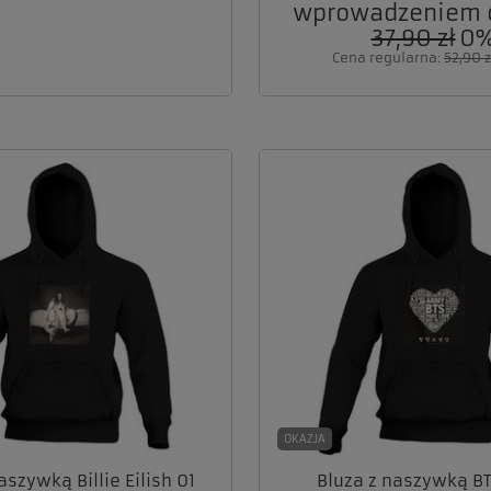
wprowadzeniem o
37,90 zł
0
Cena regularna:
52,90 z
OKAZJA
aszywką Billie Eilish 01
Bluza z naszywką B