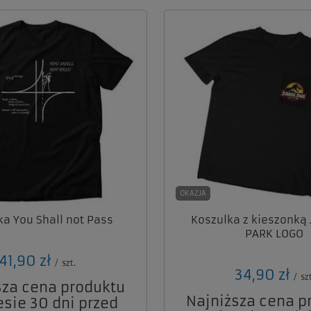
OKAZJA
ka You Shall not Pass
Koszulka z kieszonką
PARK LOGO
41,90 zł
/
szt.
34,90 zł
/
szt
sza cena produktu
Najniższa cena p
esie 30 dni przed