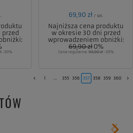
69,90 zł
.
/
szt.
roduktu
Najniższa cena produktu
 przed
w okresie 30 dni przed
bniżki:
wprowadzeniem obniżki:
%
69,90 zł
0%
ł
-30%
Cena regularna:
99,90 zł
-30%
1
...
355
356
357
358
359
360
NTÓW