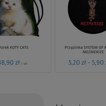
orek KOTY CATS
Przypinka SYSTEM OF 
MEZMERIZE
48,90 zł
od
5,20 zł
-
do
5,90 
/
szt.