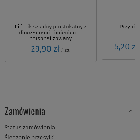
Piórnik szkolny prostokątny z
Przypin
dinozaurami i imieniem –
personalizowany
od
5,20 zł
29,90 zł
/
szt.
Zamówienia
Status zamówienia
Śledzenie przesyłki