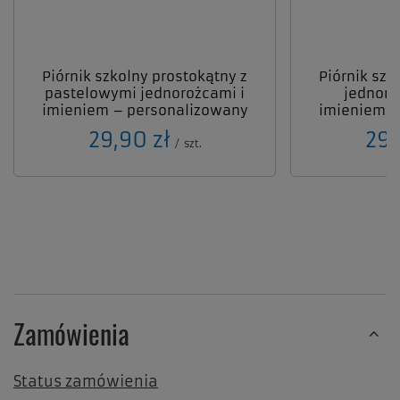
Piórnik szkolny prostokątny z
Piórnik szk
pastelowymi jednorożcami i
jednoro
imieniem – personalizowany
imieniem –
29,90 zł
29,
/
szt.
Zamówienia
Status zamówienia